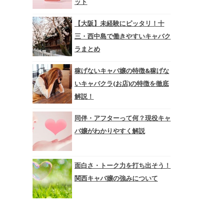
ット
【大阪】未経験にピッタリ！十
三・西中島で働きやすいキャバク
ラまとめ
稼げないキャバ嬢の特徴&稼げな
いキャバクラ(お店)の特徴を徹底
解説！
同伴・アフターって何？現役キャ
バ嬢がわかりやすく解説
面白さ・トーク力を打ち出そう！
関西キャバ嬢の強みについて