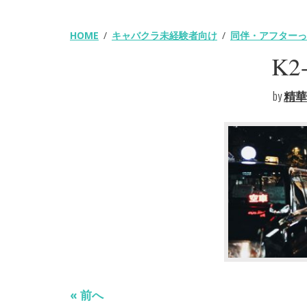
HOME
キャバクラ未経験者向け
同伴・アフターっ
K2
投
稿
by
精華
ナ
ビ
ゲ
ー
シ
ョ
ン
« 前へ