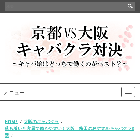
検
索:
メニュー
Togg
navi
HOME
大阪のキャバクラ
落ち着いた客層で働きやすい！大阪・梅田のおすすめキャバクラ3
選