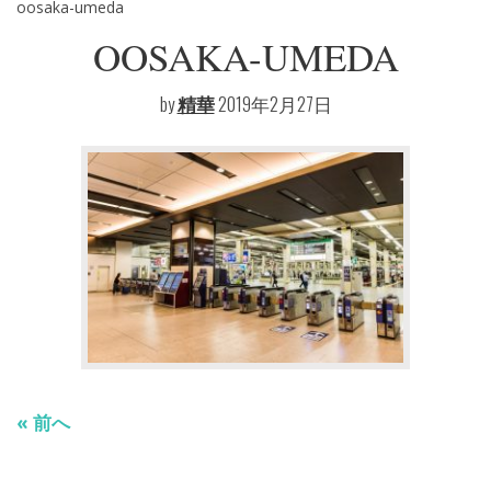
oosaka-umeda
OOSAKA-UMEDA
投
前
稿
by
精華
2019年2月27日
ナ
ビ
ゲ
ー
シ
ョ
ン
« 前へ