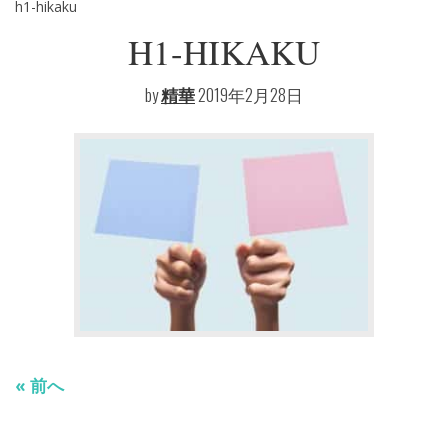
h1-hikaku
H1-HIKAKU
投
前
稿
by
精華
2019年2月28日
ナ
ビ
ゲ
ー
シ
ョ
ン
« 前へ