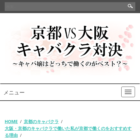
検
索:
メニュー
Togg
navi
HOME
京都のキャバクラ
大阪・京都のキャバクラで働いた私が京都で働くのをおすすめす
る理由